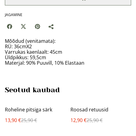
JAGAMINE
Mõõdud (venitamata):
RÜ: 36cmX2
Varrukas kaenlaalt: 45cm
Üldpikkus: 59,5cm
Materjal: 90% Puuvill, 10% Elastaan
Seotud kaubad
%
%
Roheline pitsiga särk
Roosad retuusid
13,90 €
25,90 €
12,90 €
25,90 €