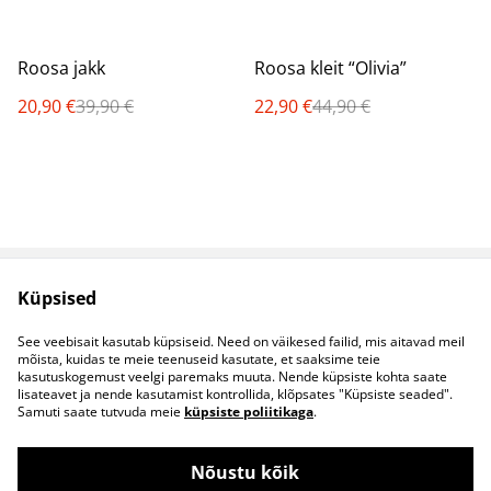
%
%
Roosa jakk
Roosa kleit “Olivia”
20,90 €
39,90 €
22,90 €
44,90 €
Küpsised
Müügitingimused
Privaatsuspoliitika
Küpsised
Kontaktid
See veebisait kasutab küpsiseid. Need on väikesed failid, mis aitavad meil
B2B koostöö
mõista, kuidas te meie teenuseid kasutate, et saaksime teie
kasutuskogemust veelgi paremaks muuta. Nende küpsiste kohta saate
lisateavet ja nende kasutamist kontrollida, klõpsates "Küpsiste seaded".
Samuti saate tutvuda meie
küpsiste poliitikaga
.
Nõustu kõik