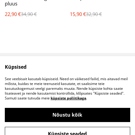
pluus
22,90 €
34,90 €
15,90 €
32,90 €
Küpsised
Müügitingimused
Privaatsuspoliitika
Küpsised
Kontaktid
See veebisait kasutab küpsiseid. Need on väikesed failid, mis aitavad meil
B2B koostöö
mõista, kuidas te meie teenuseid kasutate, et saaksime teie
kasutuskogemust veelgi paremaks muuta. Nende küpsiste kohta saate
lisateavet ja nende kasutamist kontrollida, klõpsates "Küpsiste seaded".
Samuti saate tutvuda meie
küpsiste poliitikaga
.
Nõustu kõik
©
2026
S&S Riided
Küpsiste seaded