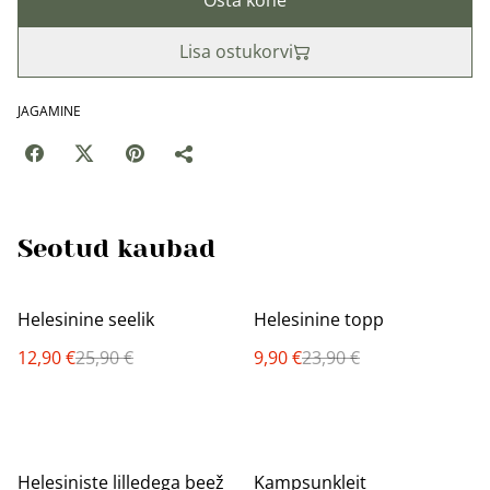
Osta kohe
Lisa ostukorvi
JAGAMINE
Seotud kaubad
%
%
Helesinine seelik
Helesinine topp
12,90 €
25,90 €
9,90 €
23,90 €
%
%
Helesiniste lilledega beež
Kampsunkleit