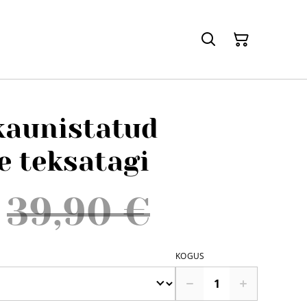
kaunistatud
e teksatagi
39,90 €
KOGUS