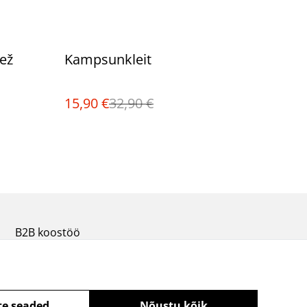
%
eež
Kampsunkleit
15,90 €
32,90 €
B2B koostöö
te seaded
Nõustu kõik