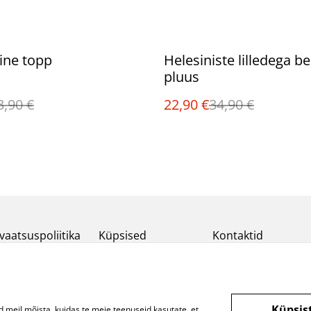
%
ine topp
Helesiniste lilledega b
pluus
3,90 €
22,90 €
34,90 €
vaatsuspoliitika
Küpsised
Kontaktid
Küpsis
d meil mõista, kuidas te meie teenuseid kasutate, et