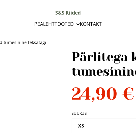
S&S Riided
PEALEHT
TOOTED
KONTAKT
ud tumesinine teksatagi
Pärlitega 
tumesinin
24,90 €
SUURUS