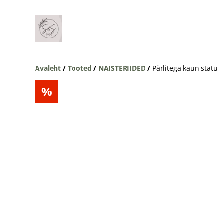
Avaleht
/
Tooted
/
NAISTERIIDED
/
Pärlitega kaunistat
%