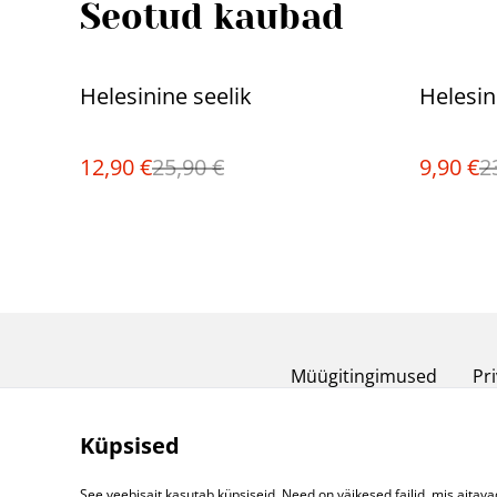
Seotud kaubad
%
%
Helesinine seelik
Helesin
12,90 €
25,90 €
9,90 €
2
Müügitingimused
Pri
Küpsised
See veebisait kasutab küpsiseid. Need on väikesed failid, mis aitava