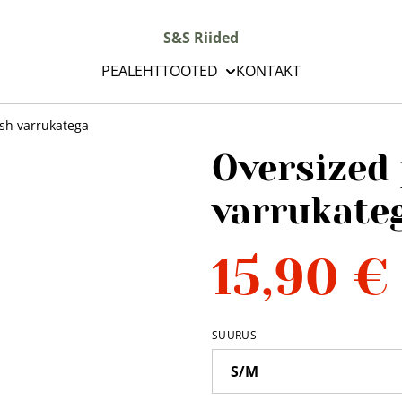
S&S Riided
PEALEHT
TOOTED
KONTAKT
sh varrukatega
Oversized
varrukate
15,90 €
SUURUS