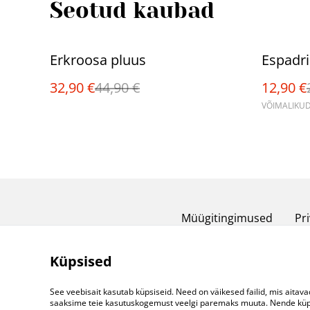
Seotud kaubad
%
%
Erkroosa pluus
Espadril
32,90 €
44,90 €
12,90 €
VÕIMALIKUD
Müügitingimused
Pri
Küpsised
See veebisait kasutab küpsiseid. Need on väikesed failid, mis aitava
saaksime teie kasutuskogemust veelgi paremaks muuta. Nende küpsi