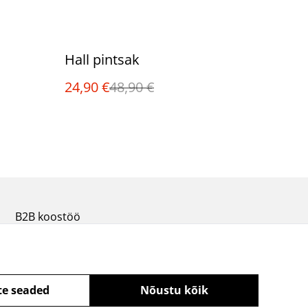
%
Hall pintsak
24,90 €
48,90 €
B2B koostöö
te seaded
Nõustu kõik