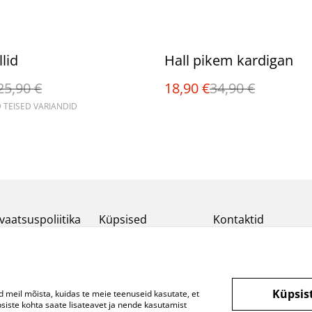
%
lid
Hall pikem kardigan
25,90 €
18,90 €
34,90 €
 TEISED VARIANDID
vaatsuspoliitika
Küpsised
Kontaktid
Küpsis
d meil mõista, kuidas te meie teenuseid kasutate, et
ste kohta saate lisateavet ja nende kasutamist