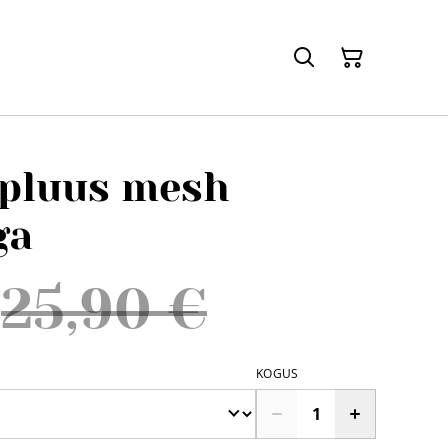
 pluus mesh
ga
25,90 €
KOGUS