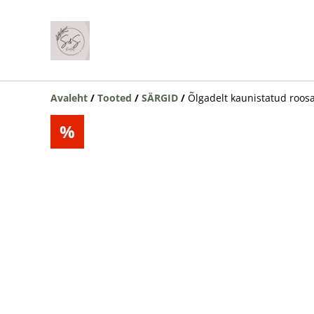
Avaleht
/
Tooted
/
SÄRGID
/
Õlgadelt kaunistatud roos
%