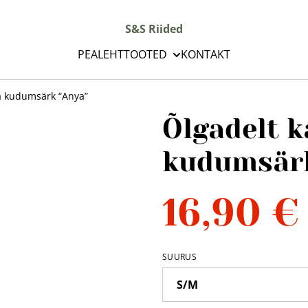
S&S Riided
PEALEHT
TOOTED
KONTAKT
a kudumsärk “Anya”
Õlgadelt 
kudumsärk
16,90 €
SUURUS