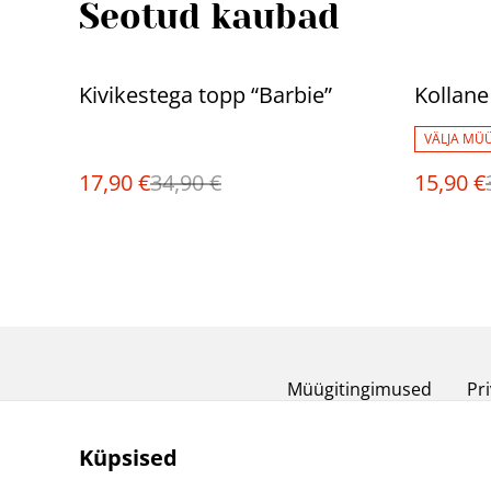
Seotud kaubad
%
%
Kivikestega topp “Barbie”
Kollane
VÄLJA MÜ
17,90 €
34,90 €
15,90 €
Müügitingimused
Pri
Küpsised