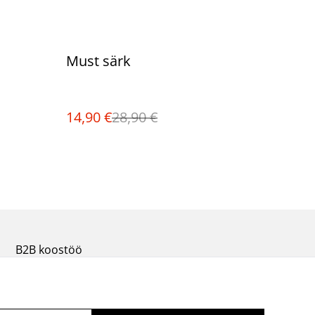
%
Must särk
14,90 €
28,90 €
B2B koostöö