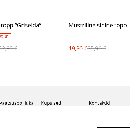
%
 topp “Griselda”
Mustriline sinine topp
ÜDUD
32,90 €
19,90 €
35,90 €
vaatsuspoliitika
Küpsised
Kontaktid