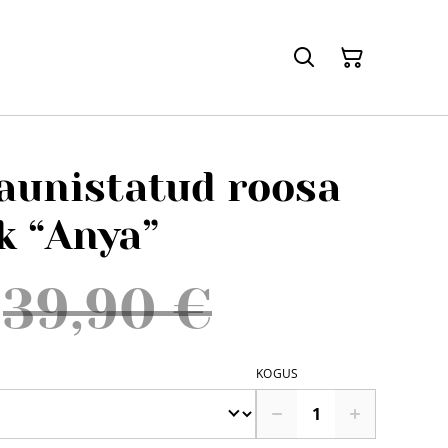
kaunistatud roosa
 “Anya”
39,90 €
KOGUS