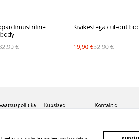
%
eopardimustriline
Kivikestega cut-out bo
body
32,90 €
19,90 €
32,90 €
vaatsuspoliitika
Küpsised
Kontaktid
Küpsis
d meil mõista, kuidas te meie teenuseid kasutate, et