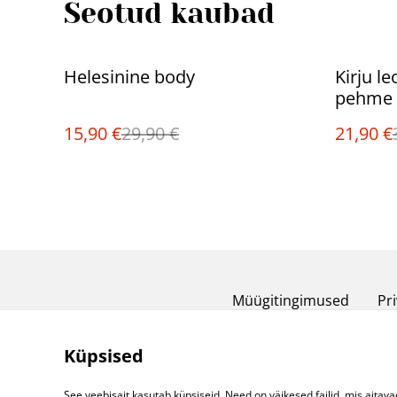
Seotud kaubad
%
%
Helesinine body
Kirju l
pehme 
15,90 €
29,90 €
21,90 €
Müügitingimused
Pri
Küpsised
See veebisait kasutab küpsiseid. Need on väikesed failid, mis aitava