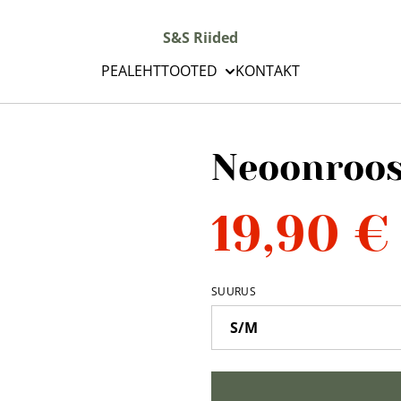
S&S Riided
PEALEHT
TOOTED
KONTAKT
Neoonroos
19,90 €
SUURUS