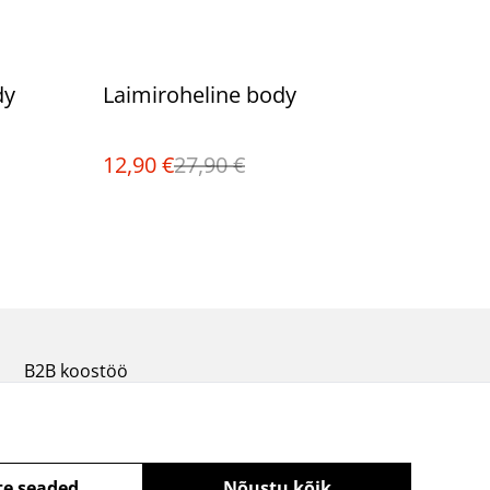
%
dy
Laimiroheline body
12,90 €
27,90 €
B2B koostöö
te seaded
Nõustu kõik