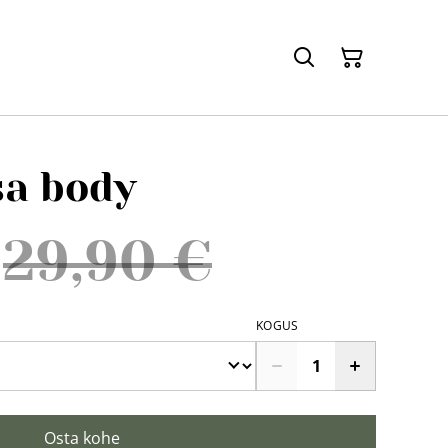
a body
29,90 €
KOGUS
Osta kohe