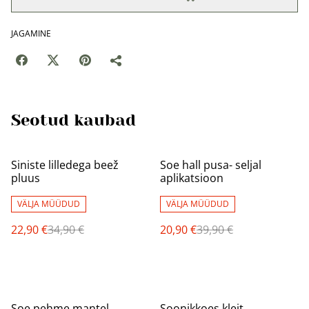
JAGAMINE
Seotud kaubad
%
%
Siniste lilledega beež
Soe hall pusa- seljal
pluus
aplikatsioon
VÄLJA MÜÜDUD
VÄLJA MÜÜDUD
22,90 €
34,90 €
20,90 €
39,90 €
%
%
Soe pehme mantel
Soonikkoes kleit