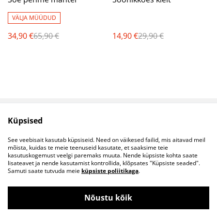
VÄLJA MÜÜDUD
34,90 €
65,90 €
14,90 €
29,90 €
Küpsised
Müügitingimused
Privaatsuspoliitika
Küpsised
Kontaktid
See veebisait kasutab küpsiseid. Need on väikesed failid, mis aitavad meil
B2B koostöö
mõista, kuidas te meie teenuseid kasutate, et saaksime teie
kasutuskogemust veelgi paremaks muuta. Nende küpsiste kohta saate
lisateavet ja nende kasutamist kontrollida, klõpsates "Küpsiste seaded".
Samuti saate tutvuda meie
küpsiste poliitikaga
.
Nõustu kõik
©
2026
S&S Riided