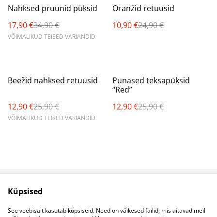
%
%
Nahksed pruunid püksid
Oranžid retuusid
17,90 €
34,90 €
10,90 €
24,90 €
VÕIMALIKUD TEISED VARIANDID
%
%
Beežid nahksed retuusid
Punased teksapüksid
“Red”
12,90 €
25,90 €
12,90 €
25,90 €
VÕIMALIKUD TEISED VARIANDID
Küpsised
Müügitingimused
Privaatsuspoliitika
Küpsised
Kontaktid
See veebisait kasutab küpsiseid. Need on väikesed failid, mis aitavad meil
B2B koostöö