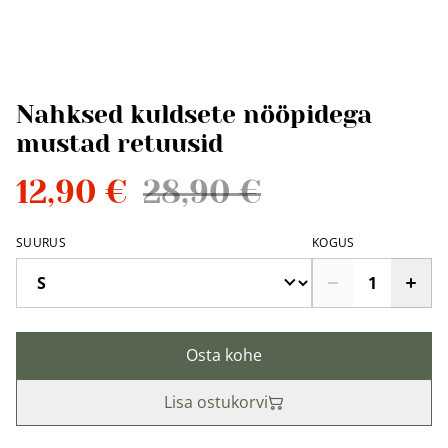
Nahksed kuldsete nööpidega
mustad retuusid
12,90 €
28,90 €
SUURUS
KOGUS
Osta kohe
Lisa ostukorvi