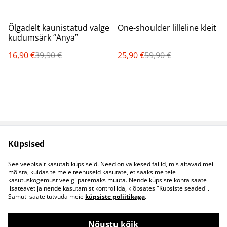
%
%
Õlgadelt kaunistatud valge
One-shoulder lilleline kleit
kudumsärk “Anya”
16,90 €
39,90 €
25,90 €
59,90 €
Küpsised
Müügitingimused
Privaatsuspoliitika
Küpsised
Kontaktid
See veebisait kasutab küpsiseid. Need on väikesed failid, mis aitavad meil
B2B koostöö
mõista, kuidas te meie teenuseid kasutate, et saaksime teie
kasutuskogemust veelgi paremaks muuta. Nende küpsiste kohta saate
lisateavet ja nende kasutamist kontrollida, klõpsates "Küpsiste seaded".
Samuti saate tutvuda meie
küpsiste poliitikaga
.
Nõustu kõik