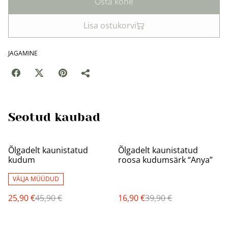
Osta kohe
Lisa ostukorvi
JAGAMINE
Seotud kaubad
%
%
Õlgadelt kaunistatud
Õlgadelt kaunistatud
kudum
roosa kudumsärk “Anya”
VÄLJA MÜÜDUD
25,90 €
45,90 €
16,90 €
39,90 €