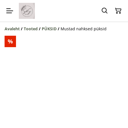
Avaleht
/
Tooted
/
PÜKSID
/
Mustad nahksed püksid
%