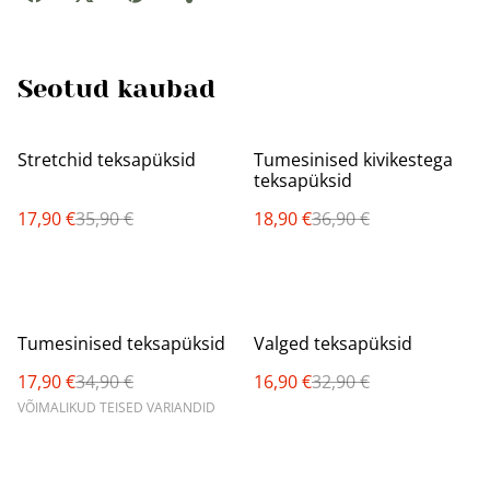
Seotud kaubad
%
%
Stretchid teksapüksid
Tumesinised kivikestega
teksapüksid
17,90 €
35,90 €
18,90 €
36,90 €
%
%
Tumesinised teksapüksid
Valged teksapüksid
17,90 €
34,90 €
16,90 €
32,90 €
VÕIMALIKUD TEISED VARIANDID