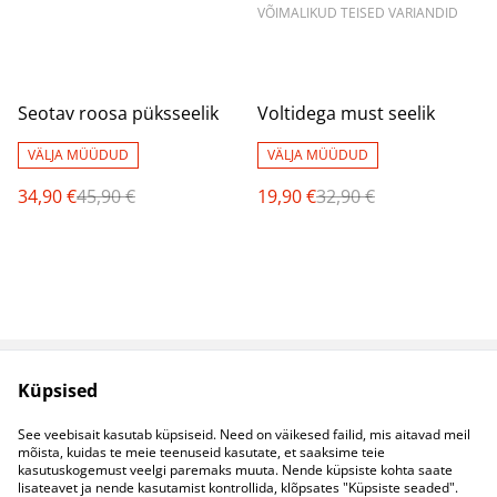
VÕIMALIKUD TEISED VARIANDID
%
%
Seotav roosa püksseelik
Voltidega must seelik
VÄLJA MÜÜDUD
VÄLJA MÜÜDUD
34,90 €
45,90 €
19,90 €
32,90 €
Küpsised
Müügitingimused
Privaatsuspoliitika
Küpsised
Kontaktid
See veebisait kasutab küpsiseid. Need on väikesed failid, mis aitavad meil
B2B koostöö
mõista, kuidas te meie teenuseid kasutate, et saaksime teie
kasutuskogemust veelgi paremaks muuta. Nende küpsiste kohta saate
lisateavet ja nende kasutamist kontrollida, klõpsates "Küpsiste seaded".