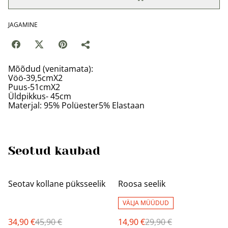
JAGAMINE
Mõõdud (venitamata):
Vöö-39,5cmX2
Puus-51cmX2
Üldpikkus- 45cm
Materjal: 95% Polüester5% Elastaan
Seotud kaubad
%
%
Seotav kollane püksseelik
Roosa seelik
VÄLJA MÜÜDUD
34,90 €
45,90 €
14,90 €
29,90 €