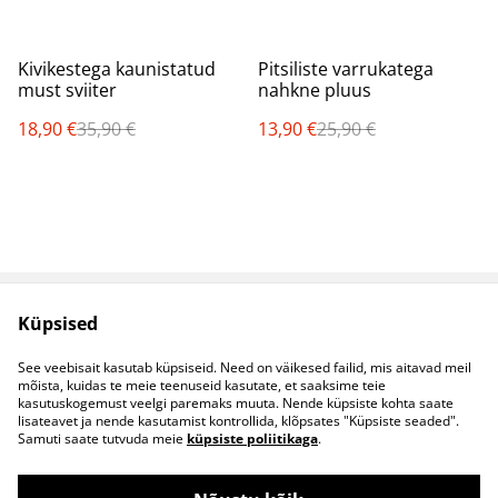
%
%
Kivikestega kaunistatud
Pitsiliste varrukatega
must sviiter
nahkne pluus
18,90 €
35,90 €
13,90 €
25,90 €
Küpsised
Müügitingimused
Privaatsuspoliitika
Küpsised
Kontaktid
See veebisait kasutab küpsiseid. Need on väikesed failid, mis aitavad meil
B2B koostöö
mõista, kuidas te meie teenuseid kasutate, et saaksime teie
kasutuskogemust veelgi paremaks muuta. Nende küpsiste kohta saate
lisateavet ja nende kasutamist kontrollida, klõpsates "Küpsiste seaded".
Samuti saate tutvuda meie
küpsiste poliitikaga
.