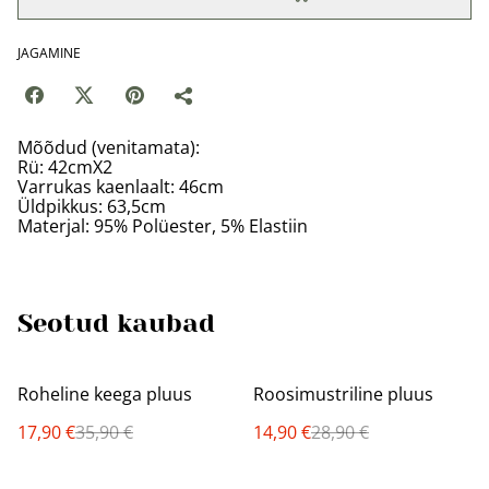
JAGAMINE
Mõõdud (venitamata):
Rü: 42cmX2
Varrukas kaenlaalt: 46cm
Üldpikkus: 63,5cm
Materjal: 95% Polüester, 5% Elastiin
Seotud kaubad
%
%
Roheline keega pluus
Roosimustriline pluus
17,90 €
35,90 €
14,90 €
28,90 €