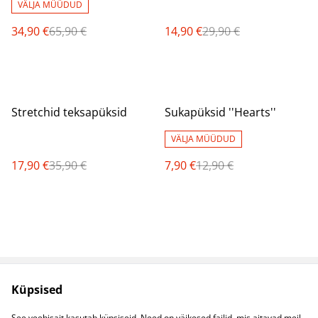
VÄLJA MÜÜDUD
34,90 €
65,90 €
14,90 €
29,90 €
%
%
Stretchid teksapüksid
Sukapüksid ''Hearts''
VÄLJA MÜÜDUD
17,90 €
35,90 €
7,90 €
12,90 €
Küpsised
Müügitingimused
Privaatsuspoliitika
Küpsised
Kontaktid
See veebisait kasutab küpsiseid. Need on väikesed failid, mis aitavad meil