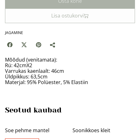
Osta kohe
Lisa ostukorvi
JAGAMINE
Mõõdud (venitamata):
Rü: 42cmX2
Varrukas kaenlaalt: 46cm
Üldpikkus: 63,5cm
Materjal: 95% Polüester, 5% Elastiin
Seotud kaubad
%
%
Soe pehme mantel
Soonikkoes kleit