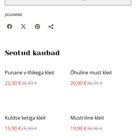
JAGAMINE
Seotud kaubad
%
%
Punane v-lõikega kleit
Õhuline must kleit
22,90 €
38,90 €
20,90 €
38,90 €
%
%
Kuldse ketiga kleit
Mustriline kleit
15,90 €
28,90 €
19,90 €
34,90 €