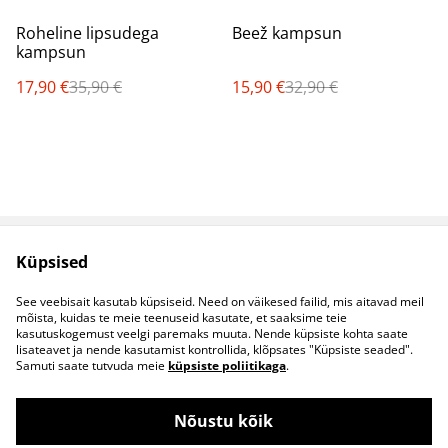
%
%
Roheline lipsudega
Beež kampsun
kampsun
17,90 €
35,90 €
15,90 €
32,90 €
Küpsised
Müügitingimused
Privaatsuspoliitika
Küpsised
Kontaktid
See veebisait kasutab küpsiseid. Need on väikesed failid, mis aitavad meil
B2B koostöö
mõista, kuidas te meie teenuseid kasutate, et saaksime teie
kasutuskogemust veelgi paremaks muuta. Nende küpsiste kohta saate
lisateavet ja nende kasutamist kontrollida, klõpsates "Küpsiste seaded".
Samuti saate tutvuda meie
küpsiste poliitikaga
.
Nõustu kõik