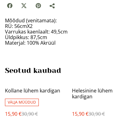
Mõõdud (venitamata):
RÜ: 56cmX2
Varrukas kaenlaalt: 49,5cm
Üldpikkus: 87,5cm
Materjal: 100% Akrüül
Seotud kaubad
%
%
Kollane lühem kardigan
Helesinine lühem
kardigan
VÄLJA MÜÜDUD
15,90 €
30,90 €
15,90 €
30,90 €