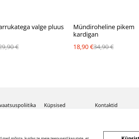
%
rrukatega valge pluus
Mündiroheline pikem
kardigan
29,90 €
18,90 €
34,90 €
vaatsuspoliitika
Küpsised
Kontaktid
Küpsis
d meil mõista, kuidas te meie teenuseid kasutate, et