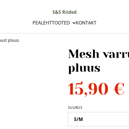
S&S Riided
PEALEHT
TOOTED
KONTAKT
ust pluus
Mesh varr
pluus
15,90 €
SUURUS