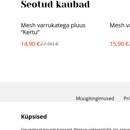
Seotud kaubad
%
%
Mesh varrukatega pluus
Mesh va
“Kertu”
14,90 €
27,90 €
15,90 €
Müügitingimused
Pri
Küpsised
See veebisait kasutab küpsiseid. Need on väikesed failid, mis aitava