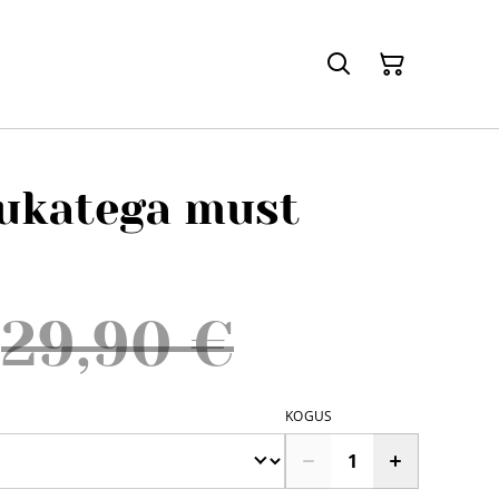
ukatega must
29,90 €
KOGUS