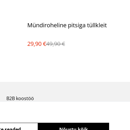
%
Mündiroheline pitsiga tüllkleit
29,90 €
49,90 €
B2B koostöö
te seaded
Nõustu kõik