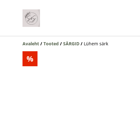
Avaleht
/
Tooted
/
SÄRGID
/
Lühem särk
%