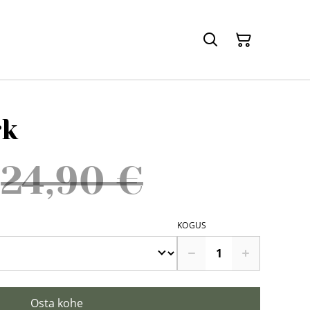
rk
24,90 €
KOGUS
Osta kohe