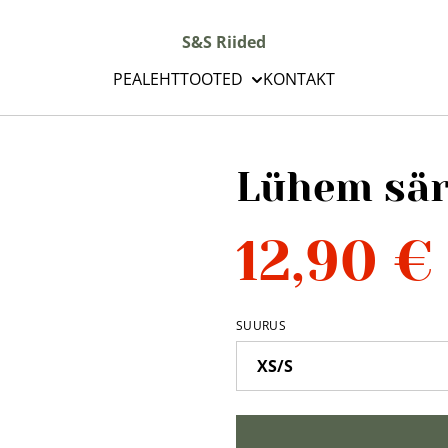
S&S Riided
PEALEHT
TOOTED
KONTAKT
Lühem sä
12,90 €
SUURUS