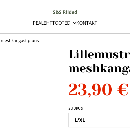
S&S Riided
PEALEHT
TOOTED
KONTAKT
t meshkangast pluus
Lillemustr
meshkanga
23,90 €
SUURUS