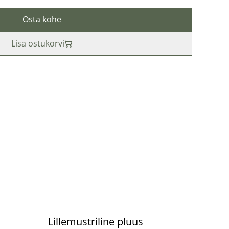
Osta kohe
Lisa ostukorvi
%
Lillemustriline pluus