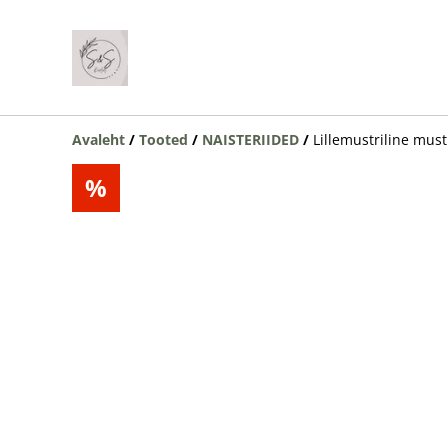
Avaleht
/
Tooted
/
NAISTERIIDED
/
Lillemustriline mus
%