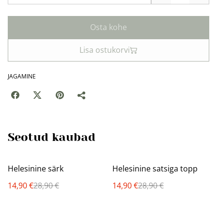
Osta kohe
Lisa ostukorvi
JAGAMINE
Seotud kaubad
%
%
Helesinine särk
Helesinine satsiga topp
14,90 €
28,90 €
14,90 €
28,90 €