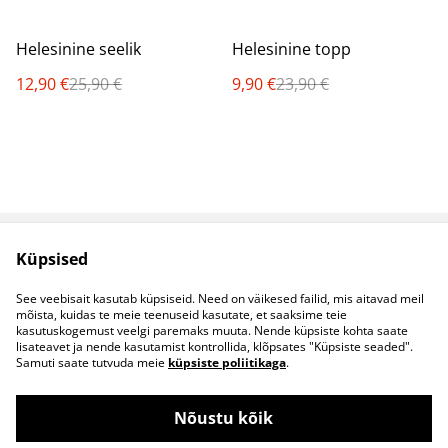
%
%
Helesinine seelik
Helesinine topp
12,90 €
25,90 €
9,90 €
23,90 €
Küpsised
Müügitingimused
Privaatsuspoliitika
Küpsised
Kontaktid
See veebisait kasutab küpsiseid. Need on väikesed failid, mis aitavad meil
B2B koostöö
mõista, kuidas te meie teenuseid kasutate, et saaksime teie
kasutuskogemust veelgi paremaks muuta. Nende küpsiste kohta saate
lisateavet ja nende kasutamist kontrollida, klõpsates "Küpsiste seaded".
Samuti saate tutvuda meie
küpsiste poliitikaga
.
Nõustu kõik