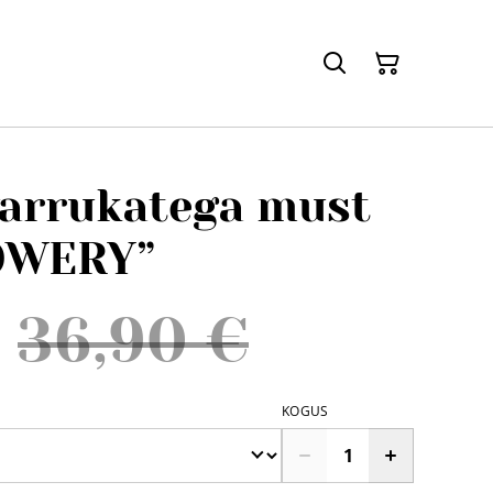
 varrukatega must
OWERY”
36,90 €
KOGUS