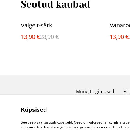
Seotud kaubad
%
%
Valge t-särk
Vanaroo
13,90 €
28,90 €
13,90 €
Müügitingimused
Pri
Küpsised
See veebisait kasutab küpsiseid. Need on väikesed failid, mis aitava
saaksime teie kasutuskogemust veelgi paremaks muuta. Nende küpsi