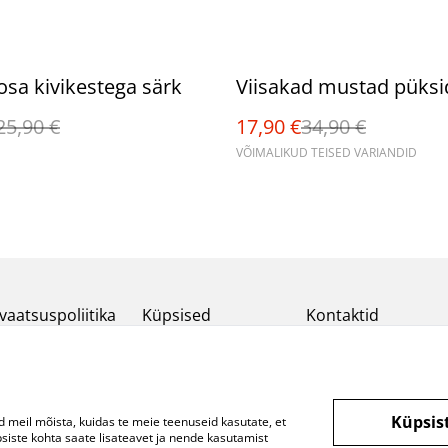
%
sa kivikestega särk
Viisakad mustad püksi
25,90 €
17,90 €
34,90 €
VÕIMALIKUD TEISED VARIANDID
vaatsuspoliitika
Küpsised
Kontaktid
Küpsis
d meil mõista, kuidas te meie teenuseid kasutate, et
ste kohta saate lisateavet ja nende kasutamist