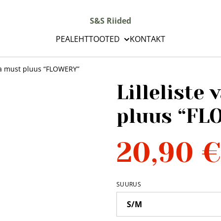
S&S Riided
PEALEHT
TOOTED
KONTAKT
ega must pluus “FLOWERY”
Lilleliste
pluus “FL
20,90 €
SUURUS