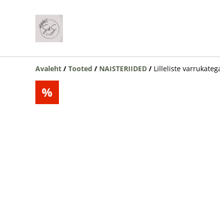
Avaleht
/
Tooted
/
NAISTERIIDED
/
Lilleliste varrukat
%