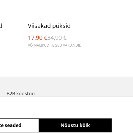
%
d
Viisakad püksid
17,90 €
34,90 €
VÕIMALIKUD TEISED VARIANDID
B2B koostöö
te seaded
Nõustu kõik