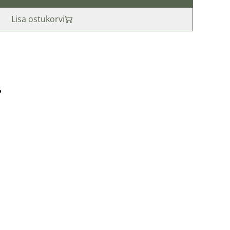
Lisa ostukorvi
️