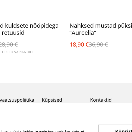
%
d kuldsete nööpidega
Nahksed mustad püks
 retuusid
“Aureelia”
28,90 €
18,90 €
36,90 €
 TEISED VARIANDID
vaatsuspoliitika
Küpsised
Kontaktid
Küpsis
d meil mõista, kuidas te meie teenuseid kasutate, et