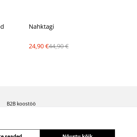
%
id
Nahktagi
24,90 €
44,90 €
B2B koostöö
te seaded
Nõustu kõik