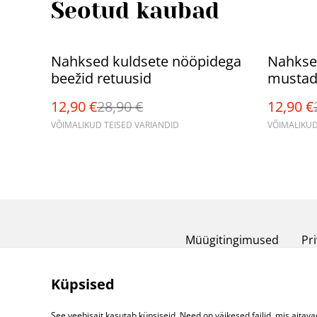
Seotud kaubad
%
%
Nahksed kuldsete nööpidega
Nahkse
beežid retuusid
mustad
12,90 €
28,90 €
12,90 €
VÕIMALIKUD TEISED VARIANDID
VÕIMALIKUD
Müügitingimused
Pri
Küpsised
See veebisait kasutab küpsiseid. Need on väikesed failid, mis aitava