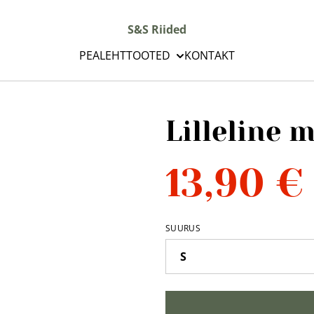
S&S Riided
PEALEHT
TOOTED
KONTAKT
Lilleline 
13,90 €
SUURUS