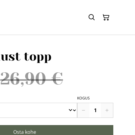
must topp
26,90 €
KOGUS
Osta kohe