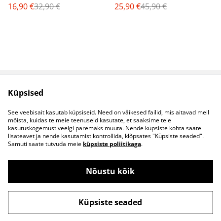
16,90 €
32,90 €
25,90 €
45,90 €
Küpsised
Müügitingimused
Privaatsuspoliitika
Küpsised
Kontaktid
See veebisait kasutab küpsiseid. Need on väikesed failid, mis aitavad meil
B2B koostöö
mõista, kuidas te meie teenuseid kasutate, et saaksime teie
kasutuskogemust veelgi paremaks muuta. Nende küpsiste kohta saate
lisateavet ja nende kasutamist kontrollida, klõpsates "Küpsiste seaded".
Samuti saate tutvuda meie
küpsiste poliitikaga
.
Nõustu kõik
©
2026
S&S Riided
Küpsiste seaded
powered by