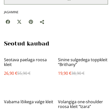
JAGAMINE
Seotud kaubad
%
%
Seotava paelaga roosa
Sinine sulgedega toppkleit
kleit
“Brithany”
26,90 €
55,90 €
19,90 €
38,90 €
%
%
Vabama lõikega valge kleit
Volangiga one-shoulder
roosa kleit “Izara”