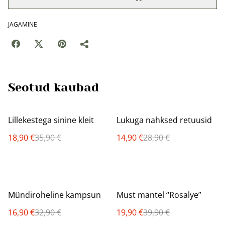
JAGAMINE
Seotud kaubad
%
%
Lillekestega sinine kleit
Lukuga nahksed retuusid
18,90 €
35,90 €
14,90 €
28,90 €
%
%
Mündiroheline kampsun
Must mantel “Rosalye”
16,90 €
32,90 €
19,90 €
39,90 €