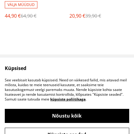
VÄLJA MÜÜDUD
44,90 €
64,90 €
20,90 €
39,90 €
Küpsised
Müügitingimused
Privaatsuspoliitika
Küpsised
Kontaktid
See veebisait kasutab küpsiseid. Need on väikesed failid, mis aitavad meil
B2B koostöö
mõista, kuidas te meie teenuseid kasutate, et saaksime teie
kasutuskogemust veelgi paremaks muuta. Nende küpsiste kohta saate
lisateavet ja nende kasutamist kontrollida, klõpsates "Küpsiste seaded".
Samuti saate tutvuda meie
küpsiste poliitikaga
.
Nõustu kõik
©
2026
S&S Riided