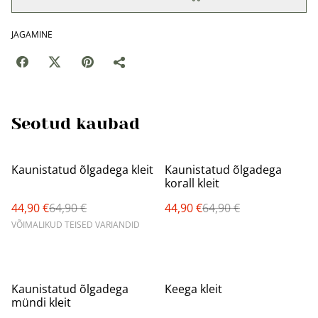
JAGAMINE
Seotud kaubad
%
%
Kaunistatud õlgadega kleit
Kaunistatud õlgadega
korall kleit
44,90 €
64,90 €
44,90 €
64,90 €
VÕIMALIKUD TEISED VARIANDID
%
%
Kaunistatud õlgadega
Keega kleit
mündi kleit