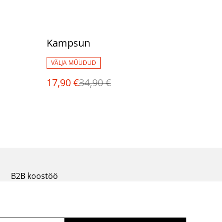
%
Kampsun
VÄLJA MÜÜDUD
17,90 €
34,90 €
B2B koostöö