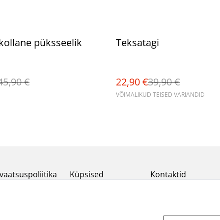
%
kollane püksseelik
Teksatagi
45,90 €
22,90 €
39,90 €
VÕIMALIKUD TEISED VARIANDID
vaatsuspoliitika
Küpsised
Kontaktid