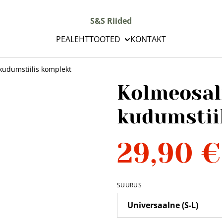
S&S Riided
PEALEHT
TOOTED
KONTAKT
kudumstiilis komplekt
Kolmeosal
kudumstii
29,90 €
SUURUS