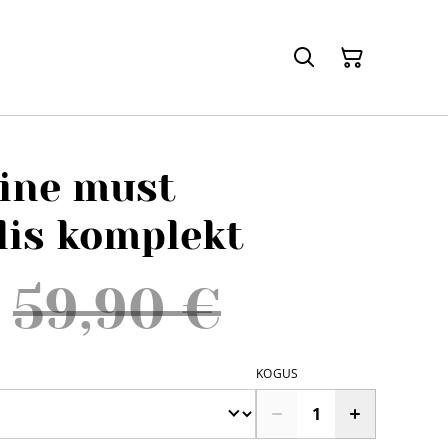
ine must
lis komplekt
59,90 €
KOGUS