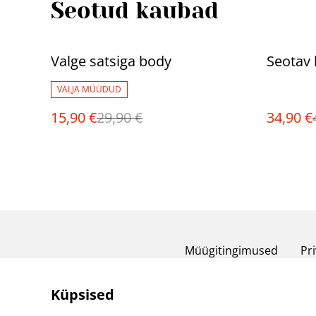
Seotud kaubad
%
%
Valge satsiga body
Seotav 
VÄLJA MÜÜDUD
15,90 €
29,90 €
34,90 €
Müügitingimused
Pri
Küpsised