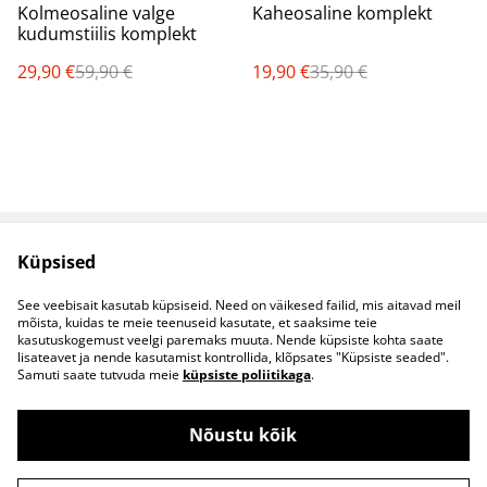
%
%
Kolmeosaline valge
Kaheosaline komplekt
kudumstiilis komplekt
29,90 €
59,90 €
19,90 €
35,90 €
Küpsised
Müügitingimused
Privaatsuspoliitika
Küpsised
Kontaktid
See veebisait kasutab küpsiseid. Need on väikesed failid, mis aitavad meil
B2B koostöö
mõista, kuidas te meie teenuseid kasutate, et saaksime teie
kasutuskogemust veelgi paremaks muuta. Nende küpsiste kohta saate
lisateavet ja nende kasutamist kontrollida, klõpsates "Küpsiste seaded".
Samuti saate tutvuda meie
küpsiste poliitikaga
.
Nõustu kõik
©
2026
S&S Riided