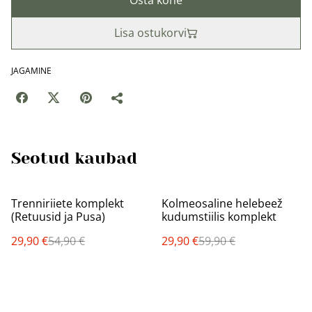
Osta kohe
Lisa ostukorvi
JAGAMINE
Seotud kaubad
%
%
Trenniriiete komplekt
Kolmeosaline helebeež
(Retuusid ja Pusa)
kudumstiilis komplekt
29,90 €
54,90 €
29,90 €
59,90 €