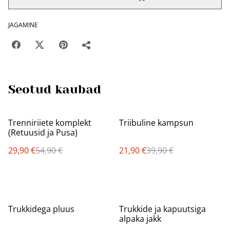
JAGAMINE
Seotud kaubad
%
%
Trenniriiete komplekt
Triibuline kampsun
(Retuusid ja Pusa)
29,90 €
54,90 €
21,90 €
39,90 €
%
%
Trukkidega pluus
Trukkide ja kapuutsiga
alpaka jakk