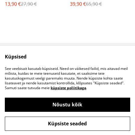
13,90 €
27,90 €
39,90 €
65,90 €
Küpsised
Müügitingimused
Privaatsuspoliitika
Küpsised
Kontaktid
See veebisait kasutab küpsiseid. Need on väikesed failid, mis aitavad meil
B2B koostöö
mõista, kuidas te meie teenuseid kasutate, et saaksime teie
kasutuskogemust veelgi paremaks muuta. Nende küpsiste kohta saate
lisateavet ja nende kasutamist kontrollida, klõpsates "Küpsiste seaded".
Samuti saate tutvuda meie
küpsiste poliitikaga
.
Nõustu kõik
©
2026
S&S Riided
Küpsiste seaded
powered by