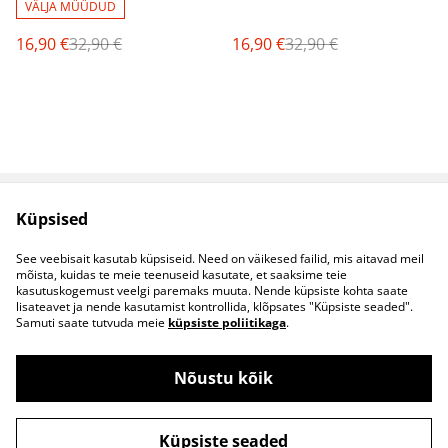
VÄLJA MÜÜDUD
16,90 €
32,90 €
16,90 €
32,90 €
Küpsised
Müügitingimused
Privaatsuspoliitika
Küpsised
Kontaktid
See veebisait kasutab küpsiseid. Need on väikesed failid, mis aitavad meil
B2B koostöö
mõista, kuidas te meie teenuseid kasutate, et saaksime teie
kasutuskogemust veelgi paremaks muuta. Nende küpsiste kohta saate
lisateavet ja nende kasutamist kontrollida, klõpsates "Küpsiste seaded".
Samuti saate tutvuda meie
küpsiste poliitikaga
.
Nõustu kõik
©
2026
S&S Riided
Küpsiste seaded