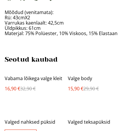
Mõõdud (venitamata):
Rü: 43cmX2
Varrukas kaenlaalt: 42,5cm
Üldpikkus: 61cm
Materjal: 75% Polüester, 10% Viskoos, 15% Elastaan
Seotud kaubad
%
%
Vabama lõikega valge kleit
Valge body
16,90 €
32,90 €
15,90 €
29,90 €
%
%
Valged nahksed püksid
Valged teksapüksid