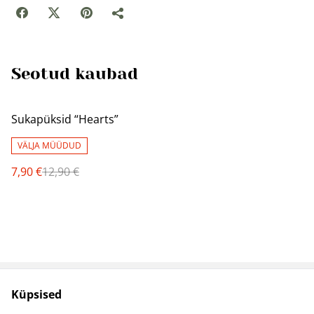
Seotud kaubad
%
Sukapüksid “Hearts”
VÄLJA MÜÜDUD
7,90 €
12,90 €
Küpsised
Müügitingimused
Privaatsuspoliitika