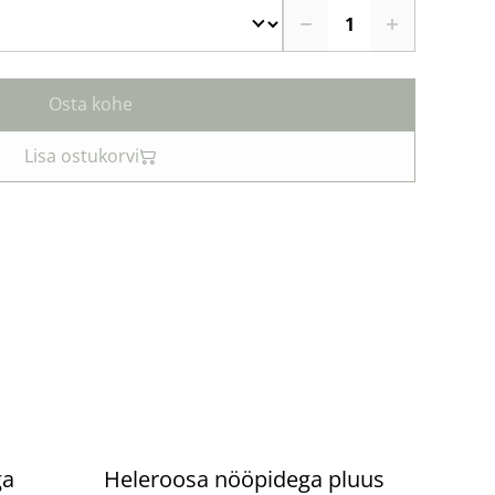
Osta kohe
Lisa ostukorvi
%
ga
Heleroosa nööpidega pluus