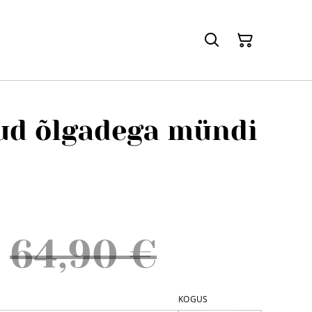
ud õlgadega mündi
64,90 €
KOGUS