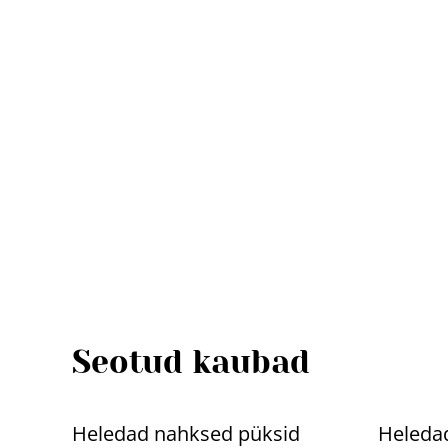
Seotud kaubad
%
%
Heledad nahksed püksid
Heleda