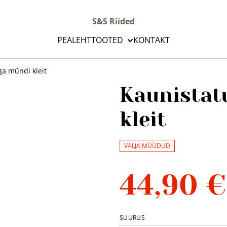
S&S Riided
PEALEHT
TOOTED
KONTAKT
a mündi kleit
Kaunistat
kleit
VÄLJA MÜÜDUD
44,90 €
SUURUS