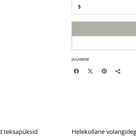
JAGAMINE
%
d teksapüksid
Helekollane volangide