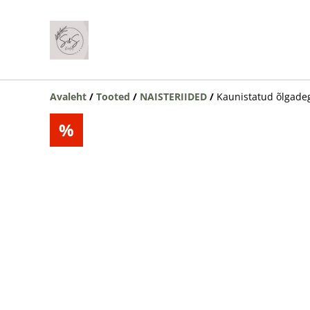
Avaleht
/
Tooted
/
NAISTERIIDED
/
Kaunistatud õlgadeg
%