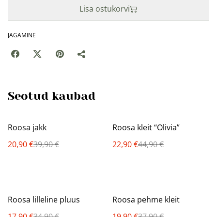
Lisa ostukorvi
JAGAMINE
Seotud kaubad
%
%
Roosa jakk
Roosa kleit “Olivia”
20,90 €
39,90 €
22,90 €
44,90 €
%
%
Roosa lilleline pluus
Roosa pehme kleit
17,90 €
34,90 €
19,90 €
37,90 €