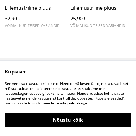
Lillemustriline pluus
Lillemustriline pluus
32,90 €
25,90 €
VÕIMALIKUD TEISED VARIANDID
VÕIMALIKUD TEISED VARIANDID
Küpsised
Müügitingimused
Privaatsuspoliitika
Küpsised
Kontaktid
See veebisait kasutab küpsiseid. Need on väikesed failid, mis aitavad meil
B2B koostöö
mõista, kuidas te meie teenuseid kasutate, et saaksime teie
kasutuskogemust veelgi paremaks muuta. Nende küpsiste kohta saate
lisateavet ja nende kasutamist kontrollida, klõpsates "Küpsiste seaded".
Samuti saate tutvuda meie
küpsiste poliitikaga
.
Nõustu kõik
©
2026
S&S Riided