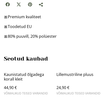
🎀Premium kvaliteet
🎀Toodetud EU
🎀80% puuvill, 20% polüester
Seotud kaubad
Kaunistatud õlgadega
Lillemustriline pluus
korall kleit
44,90 €
24,90 €
VÕIMALIKUD TEISED VARIANDID
VÕIMALIKUD TEISED VARIANDID