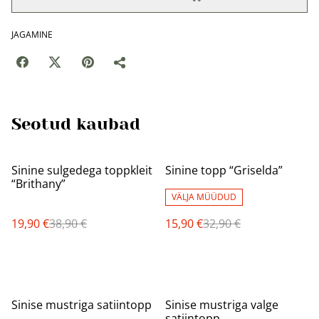
JAGAMINE
Seotud kaubad
%
%
Sinine sulgedega toppkleit
Sinine topp “Griselda”
“Brithany”
VÄLJA MÜÜDUD
19,90 €
38,90 €
15,90 €
32,90 €
%
%
Sinise mustriga satiintopp
Sinise mustriga valge
satiintopp