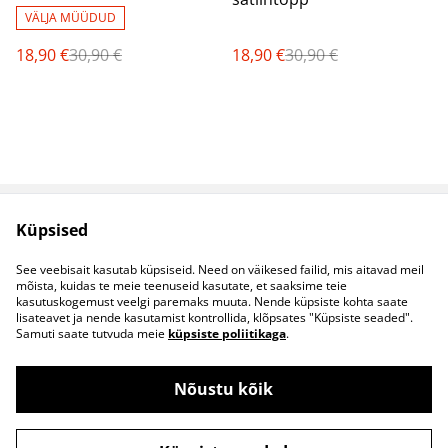
VÄLJA MÜÜDUD
18,90 €
30,90 €
18,90 €
30,90 €
Küpsised
Müügitingimused
Privaatsuspoliitika
Küpsised
Kontaktid
See veebisait kasutab küpsiseid. Need on väikesed failid, mis aitavad meil
B2B koostöö
mõista, kuidas te meie teenuseid kasutate, et saaksime teie
kasutuskogemust veelgi paremaks muuta. Nende küpsiste kohta saate
lisateavet ja nende kasutamist kontrollida, klõpsates "Küpsiste seaded".
Samuti saate tutvuda meie
küpsiste poliitikaga
.
Nõustu kõik
©
2026
S&S Riided