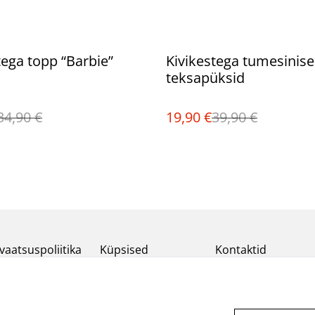
%
tega topp “Barbie”
Kivikestega tumesinis
teksapüksid
34,90 €
19,90 €
39,90 €
vaatsuspoliitika
Küpsised
Kontaktid