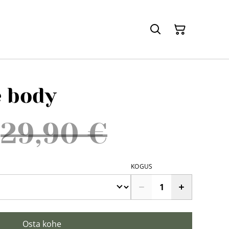
e body
29,90 €
KOGUS
Osta kohe