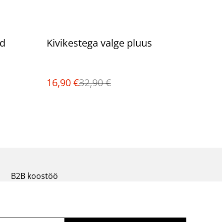
%
ed
Kivikestega valge pluus
16,90 €
32,90 €
B2B koostöö