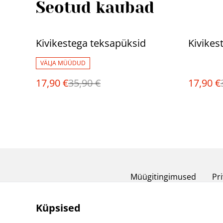
Seotud kaubad
%
%
Kivikestega teksapüksid
Kivikes
VÄLJA MÜÜDUD
17,90 €
35,90 €
17,90 €
Müügitingimused
Pri
Küpsised