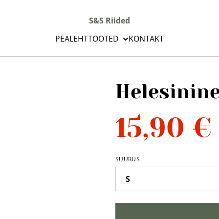
S&S Riided
PEALEHT
TOOTED
KONTAKT
Helesinin
15,90 €
SUURUS