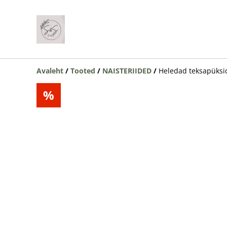
Avaleht
/
Tooted
/
NAISTERIIDED
/
Heledad teksapüksi
%