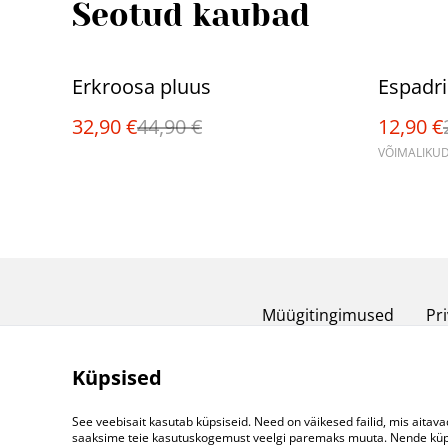
Seotud kaubad
%
%
Erkroosa pluus
Espadril
32,90 €
44,90 €
12,90 €
VÕIMALIKUD
Müügitingimused
Pri
Küpsised
See veebisait kasutab küpsiseid. Need on väikesed failid, mis aitava
saaksime teie kasutuskogemust veelgi paremaks muuta. Nende küpsi