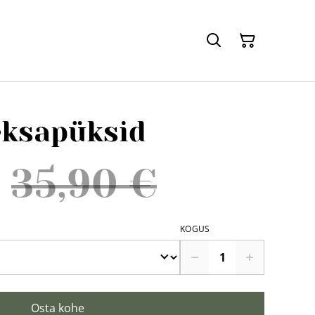
eksapüksid
35,90 €
KOGUS
Osta kohe