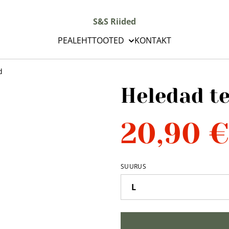
S&S Riided
PEALEHT
TOOTED
KONTAKT
d
Heledad t
20,90 €
SUURUS