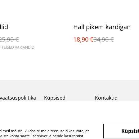
%
lid
Hall pikem kardigan
25,90 €
18,90 €
34,90 €
 TEISED VARIANDID
vaatsuspoliitika
Küpsised
Kontaktid
Küpsis
d meil mõista, kuidas te meie teenuseid kasutate, et
ste kohta saate lisateavet ja nende kasutamist