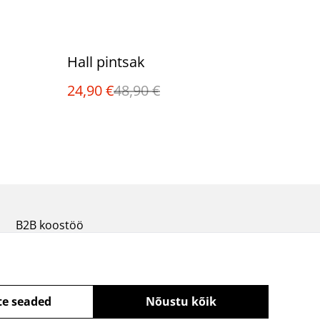
%
Hall pintsak
24,90 €
48,90 €
B2B koostöö
te seaded
Nõustu kõik