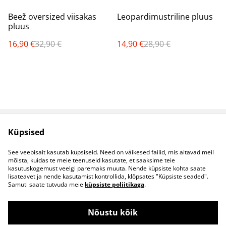
%
%
Beež oversized viisakas
Leopardimustriline pluus
pluus
16,90 €
32,90 €
14,90 €
28,90 €
Küpsised
Müügitingimused
Privaatsuspoliitika
Küpsised
Kontaktid
See veebisait kasutab küpsiseid. Need on väikesed failid, mis aitavad meil
B2B koostöö
mõista, kuidas te meie teenuseid kasutate, et saaksime teie
kasutuskogemust veelgi paremaks muuta. Nende küpsiste kohta saate
lisateavet ja nende kasutamist kontrollida, klõpsates "Küpsiste seaded".
Samuti saate tutvuda meie
küpsiste poliitikaga
.
Nõustu kõik