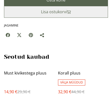
Osta kohe
Lisa ostukorvi
JAGAMINE
Seotud kaubad
%
%
Must kivikestega pluus
Korall pluus
VÄLJA MÜÜDUD
14,90 €
29,90 €
32,90 €
44,90 €