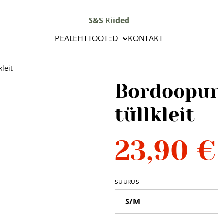
S&S Riided
PEALEHT
TOOTED
KONTAKT
leit
Bordoopun
tüllkleit
23,90 €
SUURUS