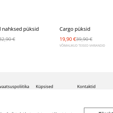
%
d nahksed püksid
Cargo püksid
32,90 €
19,90 €
39,90 €
VÕIMALIKUD TEISED VARIANDID
vaatsuspoliitika
Küpsised
Kontaktid