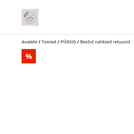
Avaleht
/
Tooted
/
PÜKSID
/
Beežid nahksed retuusid
%