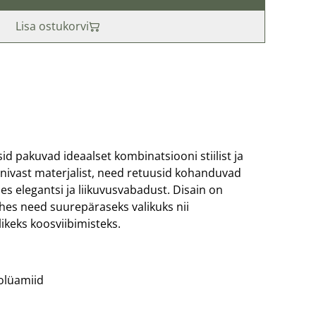
Lisa ostukorvi
d pakuvad ideaalset kombinatsiooni stiilist ja
nivast materjalist, need retuusid kohanduvad
des elegantsi ja liikuvusvabadust. Disain on
tehes need suurepäraseks valikuks nii
ikeks koosviibimisteks.
olüamiid