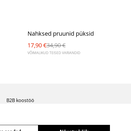
%
Nahksed pruunid püksid
17,90 €
34,90 €
VÕIMALIKUD TEISED VARIANDID
B2B koostöö