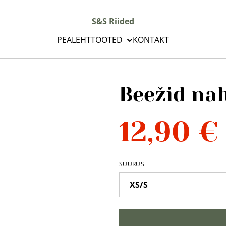
S&S Riided
PEALEHT
TOOTED
KONTAKT
Beežid na
12,90 €
SUURUS