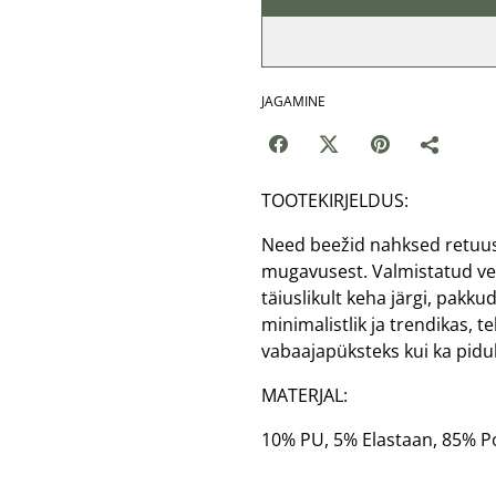
JAGAMINE
TOOTEKIRJELDUS:
Need beežid nahksed retuusi
mugavusest. Valmistatud ve
täiuslikult keha järgi, pakku
minimalistlik ja trendikas, 
vabaajapüksteks kui ka pidul
MATERJAL:
10% PU, 5% Elastaan, 85% P