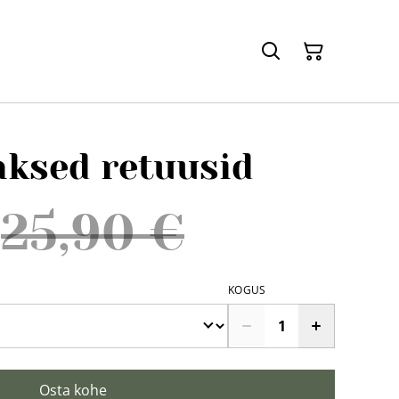
hksed retuusid
25,90 €
KOGUS
Osta kohe