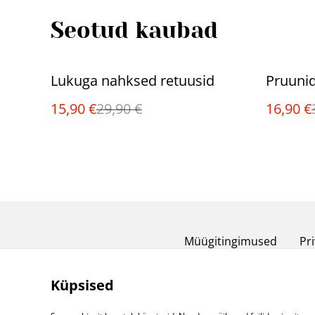
Seotud kaubad
%
%
Lukuga nahksed retuusid
Pruuni
15,90 €
29,90 €
16,90 €
Müügitingimused
Pri
Küpsised