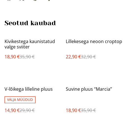
Seotud kaubad
%
%
Kivikestega kaunistatud
Lillekesega neoon croptop
valge sviiter
18,90 €
35,90 €
22,90 €
32,90 €
%
%
V-lõikega lilleline pluus
Suvine pluus “Marcia”
VÄLJA MÜÜDUD
14,90 €
29,90 €
18,90 €
35,90 €